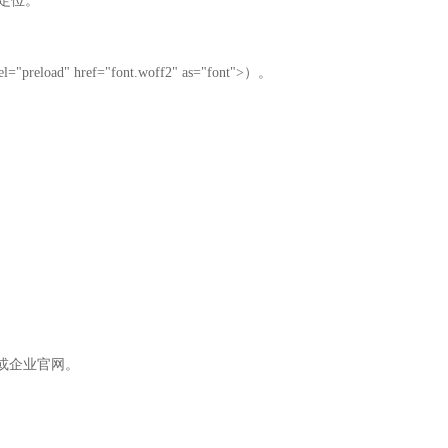
on定位。
。
eload" href="font.woff2" as="font">）。
或企业官网。