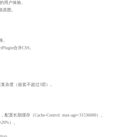
下的用户体验。
清原图。
注释。
actPlugin合并CSS。
选择器复杂度（嵌套不超过3层）。
长期缓存（Cache-Control: max-age=31536000）。
小20%）。