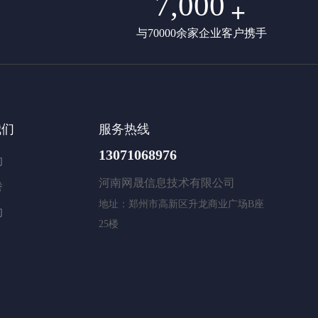
7,000
+
与70000余家企业客户携手
我们
服务热线
13071068976
们
河南网晟信息技术有限公司
誉
地址：郑州市高新区升龙商业广场B座
们
25楼